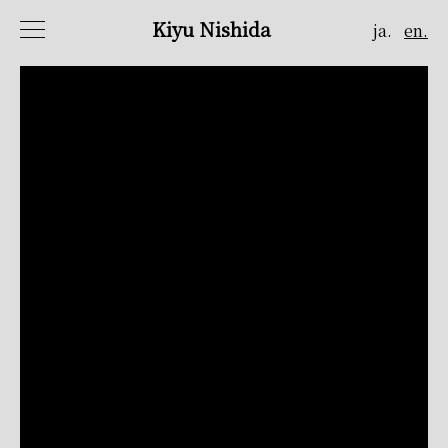
Kiyu Nishida
ja.
en.