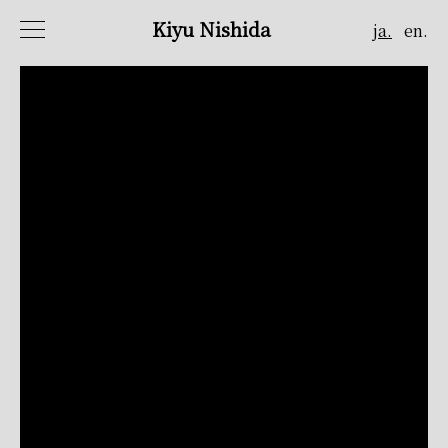
Kiyu Nishida
ja.
en.